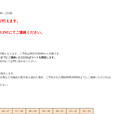
0～23:00
が行えます。
INEにてご連絡ください。
可能となります。ご予約は同日午前0時から可能です。
前までにご連絡いただければコートを開放します。
4010)にてお問い合わせください。
が発生します。
・台風など当施設が悪天候と認めた場合、ご予約された開始時間2時間前までにご連絡いただければ、
ください。
16～17
17～18
18～19
19～20
20～21
21～22
22～23