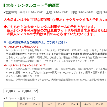
大会・レンタルコート予約画面
■営業時間：平日 / 14:00～23:00 土曜 / 9:00～23:00 日曜 / 9:00～20:00 祝日 / 9:0
大会名または予約可能な時間帯（○表示）をクリックすると予約入力
◆こちらからは大会・レンタル利用チームの予約となります。
個人レンタル利用希望の方は直接フットサル羽島までお電話またはL
※個人レンタルの予約は当日のみとさせていただいてます。
※下記の注意事項をご確認の上、ご予約ください
●レンタルコートの予約について
レンタルコートのご予約は登録チーム3ヶ月先まで予約可能、未登録チームは1ヶ月先まで予約
平日は通常14時からとさせていただいていますが午前にコート利用を希望される場合は1週間
ご予約していただいた曜日、時間に関して確認したい場合はお気軽にLINEまたは電話(058-394-
尚、ご予約の確認が取れない場合、ご予約をキャンセルさせて頂くことがあります。
●レンタルコートのキャンセルについて
キャンセルされる場合、1週間前までは無料。6日～前日まで50％、当日100％のキャンセル料
Bコート(屋外コート)をご予約された方のみ雨天キャンセルがございます。豪雨・雷雨・積雪
キャンセル料は無料となります。
ただし、小雨の場合はお受けできません。天候の確認は電話(058-394-4010)にてお問い合わせ
■Ａコート（屋内コート）
09～10
10～11
11～12
12～13
13～14
14～15
15～16