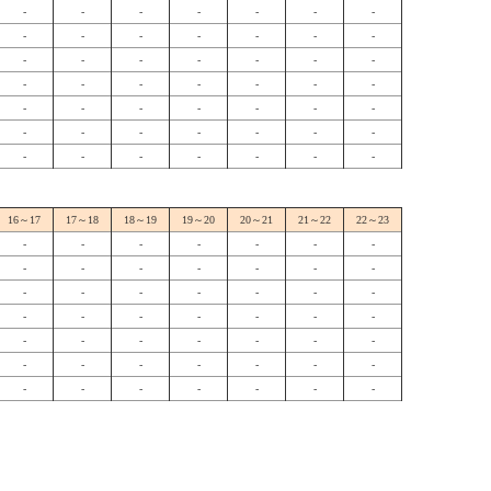
-
-
-
-
-
-
-
-
-
-
-
-
-
-
-
-
-
-
-
-
-
-
-
-
-
-
-
-
-
-
-
-
-
-
-
-
-
-
-
-
-
-
-
-
-
-
-
-
-
16～17
17～18
18～19
19～20
20～21
21～22
22～23
-
-
-
-
-
-
-
-
-
-
-
-
-
-
-
-
-
-
-
-
-
-
-
-
-
-
-
-
-
-
-
-
-
-
-
-
-
-
-
-
-
-
-
-
-
-
-
-
-